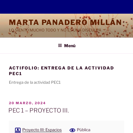
Saltar
MARTA PANADERO MILLÁN
al
LO SIENTO MUCHO TODO Y NO ES UNA DISCULPA
contenido
Menú
ACTIFOLIO:
ENTREGA DE LA ACTIVIDAD
PEC1
Entrega de la actividad PEC1
PUBLICADO
20 MARZO, 2024
EL
PEC 1 – PROYECTO III.
Proyecto III: Espacios
Pública