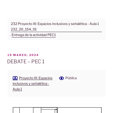
232 Proyecto III: Espacios inclusivos y señalética - Aula 1
232_20_154_01
.
Entrega de la actividad PEC1
PUBLICADO
19 MARZO, 2024
EL
DEBATE – PEC 1
Proyecto III: Espacios
Pública
inclusivos y señalética -
Aula 1