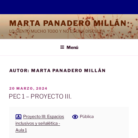
Saltar
MARTA PANADERO MILLÁN
al
LO SIENTO MUCHO TODO Y NO ES UNA DISCULPA
contenido
Menú
AUTOR:
MARTA PANADERO MILLÁN
PUBLICADO
20 MARZO, 2024
EL
PEC 1 – PROYECTO III.
Proyecto III: Espacios
Pública
inclusivos y señalética -
Aula 1