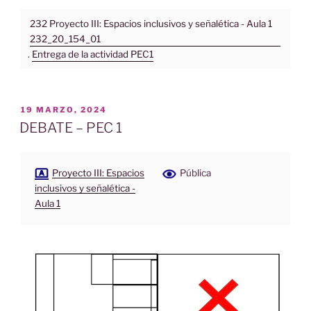
232 Proyecto III: Espacios inclusivos y señalética - Aula 1
232_20_154_01
.
Entrega de la actividad PEC1
PUBLICADO
19 MARZO, 2024
EL
DEBATE – PEC 1
Proyecto III: Espacios
Pública
inclusivos y señalética -
Aula 1